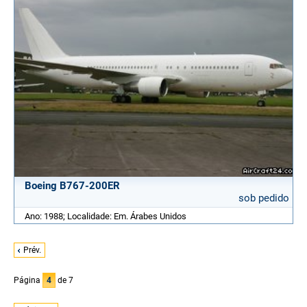
Boeing B767-200ER
sob pedido
Ano: 1988; Localidade: Em. Árabes Unidos
Prév.
Página
4
de 7