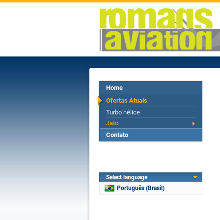
Home
Ofertas Atuais
Turbo hélice
Jato
Contato
Select language
Português (Brasil)