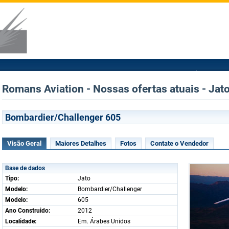
Romans Aviation - Nossas ofertas atuais - Jat
Bombardier/Challenger 605
Visão Geral
Maiores Detalhes
Fotos
Contate o Vendedor
Base de dados
Tipo:
Jato
Modelo:
Bombardier/Challenger
Modelo:
605
Ano Construido:
2012
Localidade:
Em. Árabes Unidos