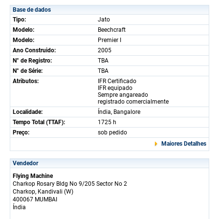
Base de dados
Tipo:
Jato
Modelo:
Beechcraft
Modelo:
Premier I
Ano Construido:
2005
N° de Registro:
TBA
N° de Série:
TBA
Atributos:
IFR Certificado
IFR equipado
Sempre angareado
registrado comercialmente
Localidade:
Índia, Bangalore
Tempo Total (TTAF):
1725 h
Preço:
sob pedido
Maiores Detalhes
Vendedor
Flying Machine
Charkop Rosary Bldg No 9/205 Sector No 2
Charkop, Kandivali (W)
400067 MUMBAI
Índia