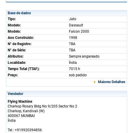
Base de dados
Tipo:
Jato
Modelo:
Dassault
Modelo:
Falcon 2000
Ano Construido:
1998
N° de Registro:
TBA
N° de Série:
TBA
Atributos:
Sempre angareado
Localidade:
Índia
Tempo Total (TTAF):
7015 h
Preço:
sob pedido
Maiores Detalhes
Vendedor
Flying Machine
Charkop Rosary Bldg No 9/205 Sector No 2
Charkop, Kandivali (W)
400067 MUMBAI
Índia
Tel.: +919920394856