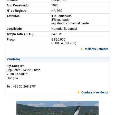
Modelo:
Cheyenne II
Ano Construido:
1980
N° de Registro:
HA-BGQ
Atributos:
IFR Certificado
IFR equipado
registrado comercialmente
Localidade:
Hungria, Budapest
Tempo Total (TTAF):
5470 h
Preço:
€ 820.000
(~ BRL 4.823.732)
Maiores Detalhes
Vendedor
Fly-Coop Kft.
Repülőtér 0149/23. hrsz.
7530 Kadarkút
Hungria
Tel.: +36 30 268 2781
Contate o vendedor