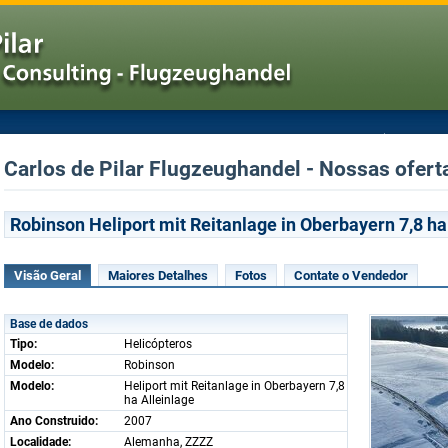
Carlos de Pilar Flugzeughandel - Nossas oferta
Robinson Heliport mit Reitanlage in Oberbayern 7,8 ha
Visão Geral
Maiores Detalhes
Fotos
Contate o Vendedor
Base de dados
Tipo:
Helicópteros
Modelo:
Robinson
Modelo:
Heliport mit Reitanlage in Oberbayern 7,8
ha Alleinlage
Ano Construido:
2007
Localidade:
Alemanha, ZZZZ