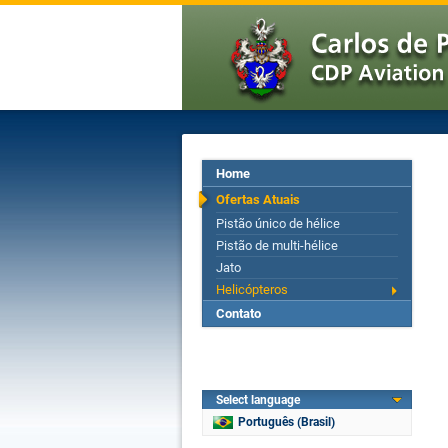
Home
Ofertas Atuais
Pistão único de hélice
Pistão de multi-hélice
Jato
Helicópteros
Contato
Select language
Português (Brasil)