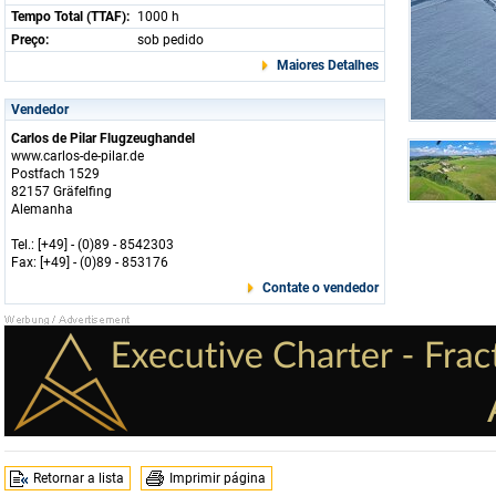
Tempo Total (TTAF):
1000 h
Preço:
sob pedido
Maiores Detalhes
Vendedor
Carlos de Pilar Flugzeughandel
www.carlos-de-pilar.de
Postfach 1529
82157 Gräfelfing
Alemanha
Tel.: [+49] - (0)89 - 8542303
Fax: [+49] - (0)89 - 853176
Contate o vendedor
Retornar a lista
Imprimir página