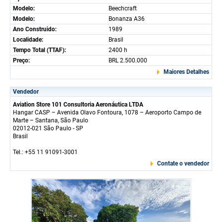
Modelo:
Beechcraft
Modelo:
Bonanza A36
Ano Construido:
1989
Localidade:
Brasil
Tempo Total (TTAF):
2400 h
Preço:
BRL 2.500.000
Maiores Detalhes
Vendedor
Aviation Store 101 Consultoria Aeronáutica LTDA
Hangar CASP – Avenida Olavo Fontoura, 1078 – Aeroporto Campo de
Marte – Santana, São Paulo
02012-021 São Paulo - SP
Brasil
Tel.: +55 11 91091-3001
Contate o vendedor